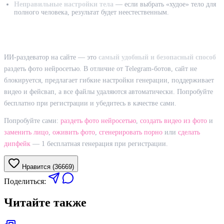
Неправильные настройки тела
— если выбрать «худое» тело для
полного человека, результат будет неестественным.
Итог: почему сайт лучше бота
ИИ-раздеватор на сайте — это
самый удобный и безопасный способ
раздеть фото нейросетью. В отличие от Telegram-ботов, сайт не
блокируется, предлагает гибкие настройки генерации, поддерживает
видео и фейсвап, а все файлы удаляются автоматически. Попробуйте
бесплатно при регистрации и убедитесь в качестве сами.
Попробуйте сами:
раздеть фото нейросетью
,
создать видео из фото
и
заменить лицо
,
оживить фото
,
сгенерировать порно
или
сделать
дипфейк
— 1 бесплатная генерация при регистрации.
Нравится (
36669
)
Поделиться:
Читайте также