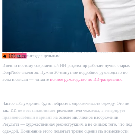
Раздевание фото — это не «стирание» одежды, а генерация нового
изображения. Нейросеть проходит четыре этапа:
Сегментация
— ИИ находит на фото силуэт человека и области
одежды.
Оценка позы
— определяет положение тела, ракурс и пропорции.
Генерация текстуры (инпейнтинг)
— на месте одежды
достраивается реалистичная кожа и анатомия.
Постобработка
— сведение освещения, теней и краёв, чтобы
🔥 106 сцен
результат выглядел цельным.
Именно поэтому современный ИИ-раздеватор работает лучше старых
DeepNude-аналогов. Нужно 20-минутное подробное руководство по
всем нюансам — читайте
полное руководство по ИИ-раздеванию
.
Почему ИИ-раздеватор не «видит сквозь одежду»
Частое заблуждение: будто нейросеть «просвечивает» одежду. Это не
так. ИИ
не восстанавливает
реальное тело человека, а
генерирует
правдоподобный вариант
на основе миллионов изображений.
Результат — художественная реконструкция, а не снимок того, что под
одеждой. Понимание этого помогает трезво оценивать возможности