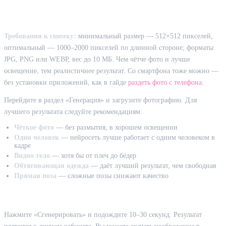
Шаг 3: Загрузка фото
Требования к снимку:
минимальный размер — 512×512 пикселей,
оптимальный — 1000–2000 пикселей по длинной стороне; форматы
JPG, PNG или WEBP, вес до 10 МБ. Чем чётче фото и лучше
освещение, тем реалистичнее результат. Со смартфона тоже можно —
без установки приложений, как в гайде
раздеть фото с телефона
.
Перейдите в раздел «Генерация» и загрузите фотографию. Для
лучшего результата следуйте рекомендациям:
Чёткое фото
— без размытия, в хорошем освещении
Один человек
— нейросеть лучше работает с одним человеком в
кадре
Видно тело
— хотя бы от плеч до бёдер
Обтягивающая одежда
— даёт лучший результат, чем свободная
Прямая поза
— сложные позы снижают качество
Шаг 4: Получение результата
Нажмите «Сгенерировать» и подождите 10–30 секунд. Результат