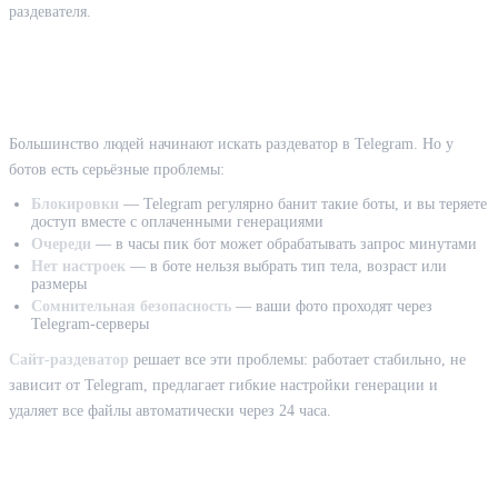
раздевателя.
Сайт-раздеватор vs Telegram-бот: что
лучше
Большинство людей начинают искать раздеватор в Telegram. Но у
ботов есть серьёзные проблемы:
Блокировки
— Telegram регулярно банит такие боты, и вы теряете
доступ вместе с оплаченными генерациями
Очереди
— в часы пик бот может обрабатывать запрос минутами
Нет настроек
— в боте нельзя выбрать тип тела, возраст или
размеры
Сомнительная безопасность
— ваши фото проходят через
Telegram-серверы
Сайт-раздеватор
решает все эти проблемы: работает стабильно, не
зависит от Telegram, предлагает гибкие настройки генерации и
удаляет все файлы автоматически через 24 часа.
Пошаговая инструкция: как раздеть фото