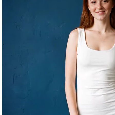
Сгенерировать видео
Что такое ИИ-раздеватор и как он
работает
ИИ-раздеватор — это онлайн-сервис на основе нейросети, который
анализирует фотографию человека и генерирует реалистичное
изображение без одежды. Технология использует генеративные
нейронные сети (GAN), обученные на миллионах изображений, чтобы
воссоздать анатомию тела с учётом позы, освещения и пропорций.
В отличие от простого фотошопа,
нейросеть раздевает фото
автоматически
— вам не нужны навыки редактирования. Загрузите
фото, выберите параметры и получите результат за 10–30 секунд.
Из каких этапов состоит работа ИИ-раздевателя