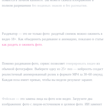
появится в личном кабинете. Вы можете скачать изображение в
полном разрешении
без водяных знаков и без размытия
.
Дополнительные возможности: видео и
фейсвап
Раздеватор — это не только фото: раздетый снимок можно оживить в
видео 18+. Как объединить раздевание и анимацию, показано в статье
как раздеть и оживить фото
.
Генерация видео из фото
Помимо раздевания фото, сервис позволяет
генерировать видео
из
обычной фотографии. Выберите одну из 25+ поз — нейросеть создаст
реалистичный анимированный ролик в формате MP4 за 30–60 секунд.
Каждая поза имеет превью, чтобы вы видели результат заранее.
Замена лица (фейсвап)
Фейсвап
— это замена лица на фото или видео. Загрузите два
изображения: фото с лицом-источником и целевое фото. ИИ заменит