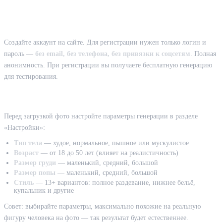
онлайн
Шаг 1: Регистрация
Создайте аккаунт на сайте. Для регистрации нужен только логин и
пароль —
без email, без телефона, без привязки к соцсетям
. Полная
анонимность. При регистрации вы получаете бесплатную генерацию
для тестирования.
Шаг 2: Настройка параметров
Перед загрузкой фото настройте параметры генерации в разделе
«Настройки»:
Тип тела
— худое, нормальное, пышное или мускулистое
Возраст
— от 18 до 50 лет (влияет на реалистичность)
Размер груди
— маленький, средний, большой
Размер попы
— маленький, средний, большой
Стиль
— 13+ вариантов: полное раздевание, нижнее бельё,
купальник и другие
Совет: выбирайте параметры, максимально похожие на реальную
фигуру человека на фото — так результат будет естественнее.